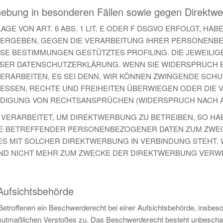
hebung in besonderen Fällen sowie gegen Direktw
 VON ART. 6 ABS. 1 LIT. E ODER F DSGVO ERFOLGT, HAB
ON ERGEBEN, GEGEN DIE VERARBEITUNG IHRER PERSONEN
DIESE BESTIMMUNGEN GESTÜTZTES PROFILING. DIE JEWEIL
ESER DATENSCHUTZERKLÄRUNG. WENN SIE WIDERSPRUCH 
RARBEITEN, ES SEI DENN, WIR KÖNNEN ZWINGENDE SCH
RESSEN, RECHTE UND FREIHEITEN ÜBERWIEGEN ODER DIE 
IGUNG VON RECHTSANSPRÜCHEN (WIDERSPRUCH NACH ART.
RARBEITET, UM DIREKTWERBUNG ZU BETREIBEN, SO HABE
IE BETREFFENDER PERSONENBEZOGENER DATEN ZUM ZWE
T ES MIT SOLCHER DIREKTWERBUNG IN VERBINDUNG STEHT
 NICHT MEHR ZUM ZWECKE DER DIREKTWERBUNG VERWEND
Aufsichtsbehörde
etroffenen ein Beschwerderecht bei einer Aufsichtsbehörde, insbeso
s mutmaßlichen Verstoßes zu. Das Beschwerderecht besteht unbeschad