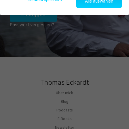
Alle auswählen
Einloggen
Passwort vergessen?
Thomas Eckardt
Über mich
Blog
Podcasts
E-Books
Newsletter