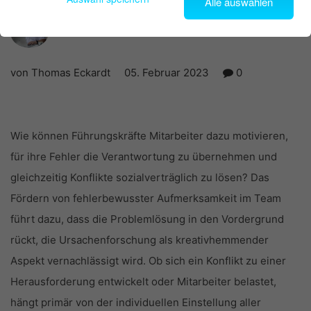
Alle auswählen
Shares
von Thomas Eckardt
05. Februar 2023
0
Wie können Führungskräfte Mitarbeiter dazu motivieren,
für ihre Fehler die Verantwortung zu übernehmen und
gleichzeitig Konflikte sozialverträglich zu lösen? Das
Fördern von fehlerbewusster Aufmerksamkeit im Team
führt dazu, dass die Problemlösung in den Vordergrund
rückt, die Ursachenforschung als kreativhemmender
Aspekt vernachlässigt wird. Ob sich ein Konflikt zu einer
Herausforderung entwickelt oder Mitarbeiter belastet,
hängt primär von der individuellen Einstellung aller