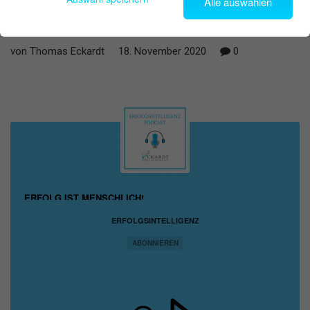
Alle auswählen
von Thomas Eckardt
18. November 2020
0
ERFOLG IST MENSCHLICH!
ERFOLGSINTELLIGENZ
ABONNIEREN